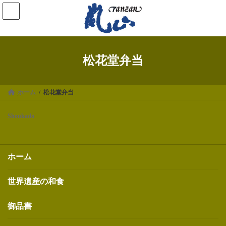
コ
ナ
ン
ビ
テ
ゲ
ン
ー
ツ
シ
へ
ョ
ス
ン
松花堂弁当
キ
に
ッ
移
プ
動
ホーム
松花堂弁当
Shoukado
ホーム
世界遺産の和食
御品書